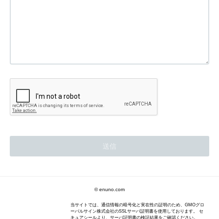
© enuno.com
当サイトでは、通信情報の暗号化と実在性の証明のため、GMOグロ
ーバルサイン株式会社のSSLサーバ証明書を使用しております。 セ
キュアシールより、サーバ証明書の検証結果をご確認ください。