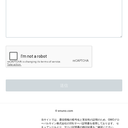
© enuno.com
当サイトでは、通信情報の暗号化と実在性の証明のため、GMOグロ
ーバルサイン株式会社のSSLサーバ証明書を使用しております。 セ
キュアシールより、サーバ証明書の検証結果をご確認ください。