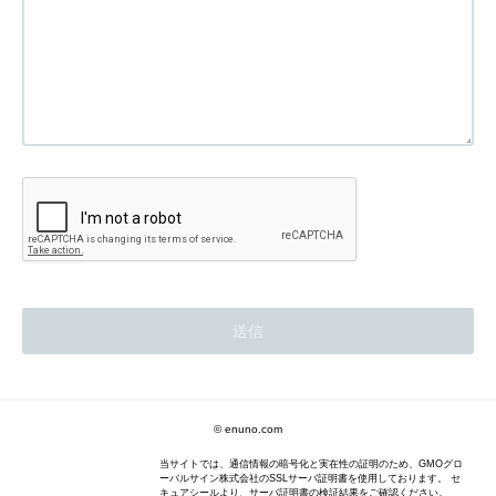
© enuno.com
当サイトでは、通信情報の暗号化と実在性の証明のため、GMOグロ
ーバルサイン株式会社のSSLサーバ証明書を使用しております。 セ
キュアシールより、サーバ証明書の検証結果をご確認ください。