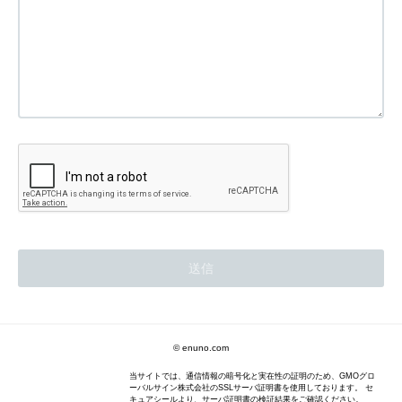
© enuno.com
当サイトでは、通信情報の暗号化と実在性の証明のため、GMOグロ
ーバルサイン株式会社のSSLサーバ証明書を使用しております。 セ
キュアシールより、サーバ証明書の検証結果をご確認ください。